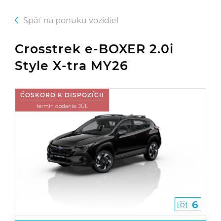
Späť na ponuku vozidiel
Crosstrek e‑BOXER 2.0i
Style X-tra MY26
ČOSKORO K DISPOZÍCII
termín dodania: JÚL
6