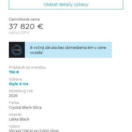
Ukázať detaily výbavy
Cenníková cena
37 820 €
cena s DPH
8-ročná záruka bez obmedzenia km v cene
*
vozidla
Príplatok za metalízu
750 €
Výbava
Style X-tra
Modelový rok
2026
Farba
Crystal Black Silica
Interiér
Látka Black
Výkon
100 kW (136 k) pri 5 600 1/min