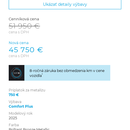
Ukázať detaily výbavy
Cenníková cena
51 950 €
cena s DPH
Nová cena
45 750 €
cena s DPH
8-ročná záruka bez obmedzenia km v cene
*
vozidla
Príplatok za metalízu
750 €
Výbava
Comfort Plus
Modelový rok
2025
Farba
Brilliant Bronze Metallic