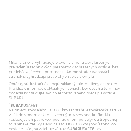
Mikona s.r.o. si vyhradzuje právo na zmenu cien, farebných
prevedení a technických parametrov zobrazených vozidiel bez
predchádzajúceho upozornenia. Administrátor webových
stránok si vyhradzuje právo chýb zápisu a omylu.
Obrázky sú ilustračné a majú základný informatívny charakter.
Pre bližšie informácie aktuálnych cenách, bonusoch a termínov
dodania kontaktujte svojho autorizovaného predajcu vozidiel
SUBARU.
*
SUBARU
SAFE
8
Na prvé tri roky alebo 100 000 km sa vzťahuje továrenská záruka
v súlade s podmienkami uvedenými v servisnej knižke. Na
nasledujúcich päť rokov, počnúc dňom po uplynutí trojročnej
továrenskej záruky alebo nájazdu 100 000 km (podľa toho, čo
nastane skôr), sa vzťahuje záruka
SUBARU
SAFE
8
bez