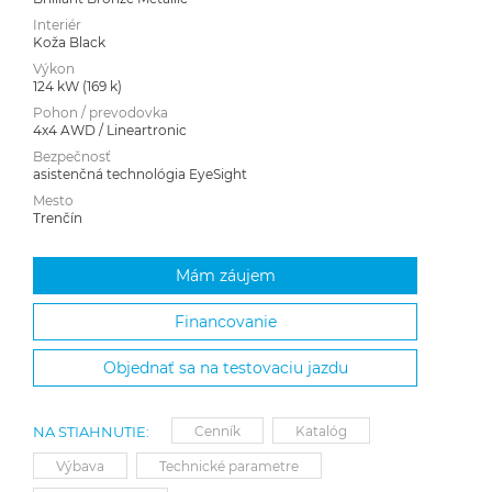
Interiér
Koža Black
Výkon
124 kW (169 k)
Pohon / prevodovka
4x4 AWD / Lineartronic
Bezpečnosť
asistenčná technológia EyeSight
Mesto
Trenčín
Mám záujem
Financovanie
Objednať sa na testovaciu jazdu
NA STIAHNUTIE:
Cenník
Katalóg
Výbava
Technické parametre